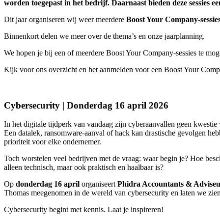
worden toegepast in het bedrijf. Daarnaast bieden deze sessies e
Dit jaar organiseren wij weer meerdere
Boost Your Company-sessie
Binnenkort delen we meer over de thema’s en onze jaarplanning.
We hopen je bij een of meerdere Boost Your Company-sessies te mo
Kijk voor ons overzicht en het aanmelden voor een Boost Your Comp
Cybersecurity | Donderdag 16 april 2026
In het digitale tijdperk van vandaag zijn cyberaanvallen geen kwesti
Een datalek, ransomware-aanval of hack kan drastische gevolgen hebben:
prioriteit voor elke ondernemer.
Toch worstelen veel bedrijven met de vraag: waar begin je? Hoe besche
alleen technisch, maar ook praktisch en haalbaar is?
Op
donderdag 16 april
organiseert
Phidra Accountants & Adviseu
Thomas meegenomen in de wereld van cybersecurity en laten we zien h
Cybersecurity begint met kennis. Laat je inspireren!