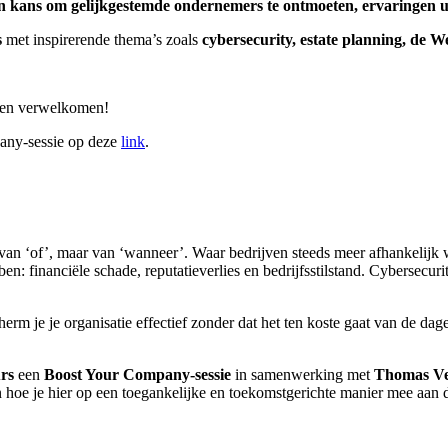
en kans om gelijkgestemde ondernemers te ontmoeten, ervaringen uit
s
met inspirerende thema’s zoals
cybersecurity, estate planning, de We
gen verwelkomen!
any-sessie op deze
link
.
e van ‘of’, maar van ‘wanneer’. Waar bedrijven steeds meer afhankelijk 
 financiële schade, reputatieverlies en bedrijfsstilstand. Cybersecurit
rm je je organisatie effectief zonder dat het ten koste gaat van de dag
rs
een
Boost Your Company-sessie
in samenwerking met
Thomas V
oe je hier op een toegankelijke en toekomstgerichte manier mee aan d