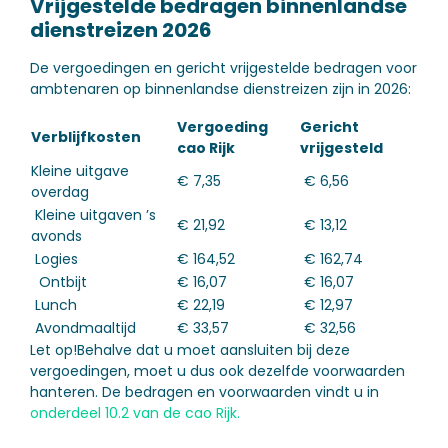
Vrijgestelde bedragen binnenlandse
dienstreizen 2026
De vergoedingen en gericht vrijgestelde bedragen voor
ambtenaren op binnenlandse dienstreizen zijn in 2026:
Vergoeding
Gericht
Verblijfkosten
cao Rijk
vrijgesteld
Kleine uitgave
€ 7,35
€ 6,56
overdag
Kleine uitgaven ’s
€ 21,92
€ 13,12
avonds
Logies
€ 164,52
€ 162,74
Ontbijt
€ 16,07
€ 16,07
Lunch
€ 22,19
€ 12,97
Avondmaaltijd
€ 33,57
€ 32,56
Let op!
Behalve dat u moet aansluiten bij deze
vergoedingen, moet u dus ook dezelfde voorwaarden
hanteren. De bedragen en voorwaarden vindt u in
onderdeel 10.2 van de cao Rijk.