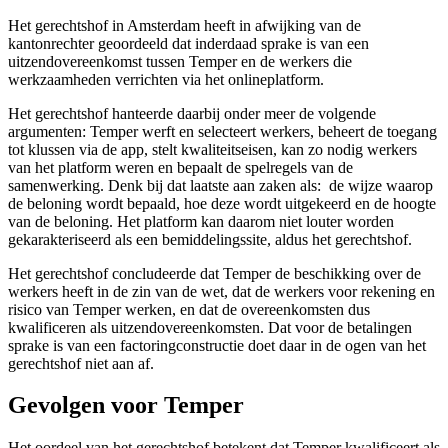
Het gerechtshof in Amsterdam heeft in afwijking van de
kantonrechter geoordeeld dat inderdaad sprake is van een
uitzendovereenkomst tussen Temper en de werkers die
werkzaamheden verrichten via het onlineplatform.
Het gerechtshof hanteerde daarbij onder meer de volgende
argumenten: Temper werft en selecteert werkers, beheert de toegang
tot klussen via de app, stelt kwaliteitseisen, kan zo nodig werkers
van het platform weren en bepaalt de spelregels van de
samenwerking. Denk bij dat laatste aan zaken als: de wijze waarop
de beloning wordt bepaald, hoe deze wordt uitgekeerd en de hoogte
van de beloning. Het platform kan daarom niet louter worden
gekarakteriseerd als een bemiddelingssite, aldus het gerechtshof.
Het gerechtshof concludeerde dat Temper de beschikking over de
werkers heeft in de zin van de wet, dat de werkers voor rekening en
risico van Temper werken, en dat de overeenkomsten dus
kwalificeren als uitzendovereenkomsten. Dat voor de betalingen
sprake is van een factoringconstructie doet daar in de ogen van het
gerechtshof niet aan af.
Gevolgen voor Temper
Het oordeel van het gerechtshof betekent dat Temper kwalificeert als