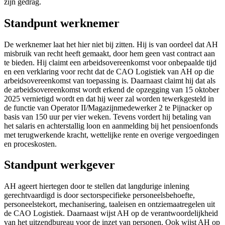
zijn gedrag.
Standpunt werknemer
De werknemer laat het hier niet bij zitten. Hij is van oordeel dat AH
misbruik van recht heeft gemaakt, door hem geen vast contract aan
te bieden. Hij claimt een arbeidsovereenkomst voor onbepaalde tijd
en een verklaring voor recht dat de CAO Logistiek van AH op die
arbeidsovereenkomst van toepassing is. Daarnaast claimt hij dat als
de arbeidsovereenkomst wordt erkend de opzegging van 15 oktober
2025 vernietigd wordt en dat hij weer zal worden tewerkgesteld in
de functie van Operator II/Magazijnmedewerker 2 te Pijnacker op
basis van 150 uur per vier weken. Tevens vordert hij betaling van
het salaris en achterstallig loon en aanmelding bij het pensioenfonds
met terugwerkende kracht, wettelijke rente en overige vergoedingen
en proceskosten.
Standpunt werkgever
AH ageert hiertegen door te stellen dat langdurige inlening
gerechtvaardigd is door sectorspecifieke personeelsbehoefte,
personeelstekort, mechanisering, taaleisen en ontziemaatregelen uit
de CAO Logistiek. Daarnaast wijst AH op de verantwoordelijkheid
van het uitzendbureau voor de inzet van personen. Ook wijst AH op