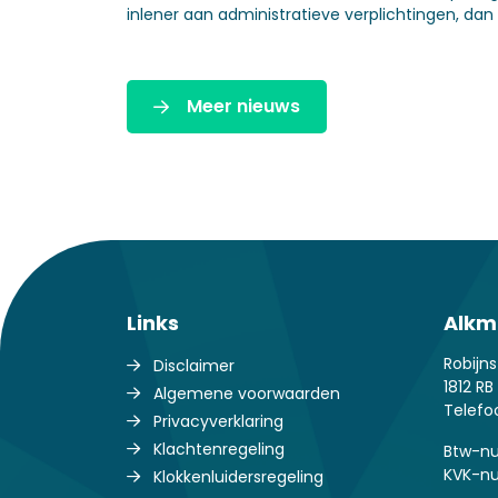
inlener aan administratieve verplichtingen, dan g
Meer nieuws
Links
Alkm
Robijns
Disclaimer
1812 R
Algemene voorwaarden
Telef
Privacyverklaring
Klachtenregeling
Btw-nu
KVK-n
Klokkenluidersregeling