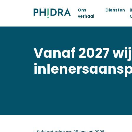
Ons
Diensten
B
verhaal
Vanaf 2027 wij
inlenersaansp