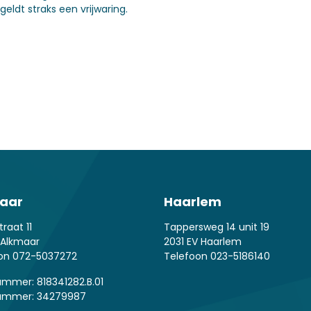
eldt straks een vrijwaring.
aar
Haarlem
traat 11
Tappersweg 14 unit 19
B Alkmaar
2031 EV Haarlem
oon
072-5037272
Telefoon
023-5186140
mmer: 818341282.B.01
ummer: 34279987