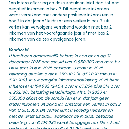
Een latere aflossing op deze schulden leidt dan tot een
negatief inkomen in box 2. Dit negatieve inkomen
wordt verrekend met andere positieve inkomsten in
box 2 in dat jaar of leidt tot een verlies in box 2. Dit
verlies kan vervolgens verrekend worden met box 2-
inkomen van het voorafgaande jaar of met box 2-
inkomen van de zes opvolgende jaren.
Voorbeeld
U heeft een aanmerkelijk belang in een bv en op 31
december 2025 een schuld van € 850.000 aan deze bv.
Deze schuld is in 2025 ontstaan. U moet in 2025
belasting betalen over € 350.000 (€ 850.000 minus €
500.000). In uw aangifte inkomstenbelasting 2025 bent
u hierover € 104.092 (24,5% over € 67.804 plus 31% over
€ 282.196) belasting verschuldigd. Als u in 2026 €
350.000 aflost op de schuld (en er in dat jaar geen
ander inkomen uit box 2 is), ontstaat een verlies in box 2
van € 350.000. Dit verlies kunt u volledig verrekenen
met de winst uit 2025, waardoor de in 2025 betaalde
belasting van € 104.092 wordt teruggegeven. De schuld
bedraagt na de aflossing € 500.000 gelijk aan de