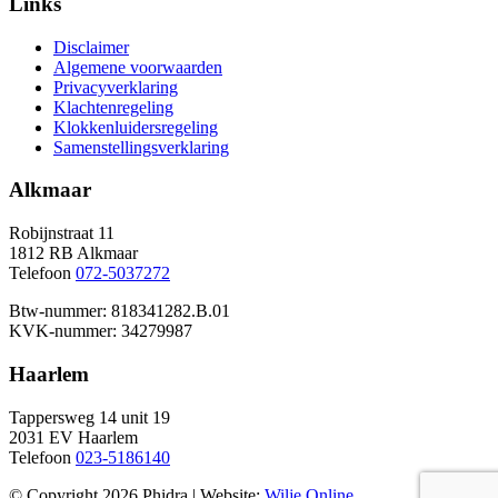
Links
Disclaimer
Algemene voorwaarden
Privacyverklaring
Klachtenregeling
Klokkenluidersregeling
Samenstellingsverklaring
Alkmaar
Robijnstraat 11
1812 RB Alkmaar
Telefoon
072-5037272
Btw-nummer: 818341282.B.01
KVK-nummer: 34279987
Haarlem
Tappersweg 14 unit 19
2031 EV Haarlem
Telefoon
023-5186140
© Copyright 2026 Phidra | Website:
Wilje Online