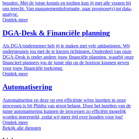
bepalen. Met de juiste kennis en tooling kun jij met alle vragen bij
ons terecht. Van managementinformatie, naar prognose(s) tot data-
analyse.
Ontdek meer
DGA-Desk & Financiële planning
Als DGA/ondernemer heb jij te maken met vele uitdagingen. Wij
ondersteunen jou met de te kiezen richtingen. Onderdeel van onze
DGA-Desk is onder andere jouw financiële planning, waarbij onze
financieel planners jou de juiste stip op de horizon kunnen geven
voor jouw financiële toekomst.
Ontdek meer
Automatisering
Automatisering en deze op een efficiënte wijze inzetten in onze
processen is bij Phidra van groot belang. Door het inzetten van de
juiste automatisering kunnen de processen zo efficiënt mogelijk
worden ingeregeld, zodat wij meer tijd over houden voor jou!
Ontdek meer
Bekijk alle diensten