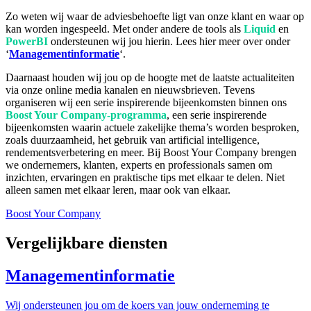
Zo weten wij waar de adviesbehoefte ligt van onze klant en waar op
kan worden ingespeeld. Met onder andere de tools als
Liquid
en
PowerBI
ondersteunen wij jou hierin. Lees hier meer over onder
‘
Managementinformatie
‘.
Daarnaast houden wij jou op de hoogte met de laatste actualiteiten
via onze online media kanalen en nieuwsbrieven. Tevens
organiseren wij een serie inspirerende bijeenkomsten binnen ons
Boost Your Company-programma
, een serie inspirerende
bijeenkomsten waarin actuele zakelijke thema’s worden besproken,
zoals duurzaamheid, het gebruik van artificial intelligence,
rendementsverbetering en meer.
B
ij B
oost
Your
Company
brengen
we ondernemers, klanten, experts en professionals samen om
inzichten, ervaringen en praktische tips met elkaar te delen.
Niet
alleen samen met elkaar leren, maar ook van elkaar.
Boost Your Company
Vergelijkbare diensten
Managementinformatie
Wij ondersteunen jou om de koers van jouw onderneming te